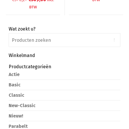
prijs
prijs
was:
is:
BTW
was:
is:
€329,70.
€229,00.
€576,27.
€369,00.
Wat zoekt u?
Winkelmand
Productcategorieën
Actie
Basic
Classic
New-Classic
Nieuw!
Parabelt