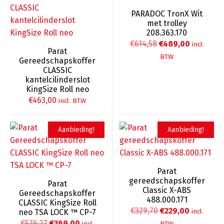
PARADOC TronX Wit
met trolley
208.363.170
Oorspronkelijke
Huidige
€
614,58
€
489,00
incl.
Parat
prijs
prijs
BTW
Gereedschapskoffer
was:
is:
CLASSIC
kantelcilinderslot
€614,58.
€489,00.
KingSize Roll neo
€
463,00
incl. BTW
Aanbieding!
Aanbieding!
Parat
gereedschapskoffer
Parat
Classic X-ABS
Gereedschapskoffer
488.000.171
CLASSIC KingSize Roll
Oorspronkelijke
Huidige
€
329,70
€
229,00
incl.
neo TSA LOCK ™ CP-7
Oorspronkelijke
Huidige
prijs
prijs
€
576,27
€
369,00
incl.
BTW