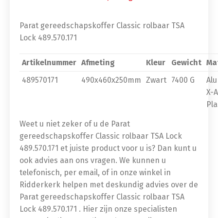
Parat gereedschapskoffer Classic rolbaar TSA
Lock 489.570.171
Artikelnummer
Afmeting
Kleur
Gewicht
Ma
489570171
490x460x250mm
Zwart
7400 G
Al
X-
Pla
Weet u niet zeker of u de Parat
gereedschapskoffer Classic rolbaar TSA Lock
489.570.171 et juiste product voor u is? Dan kunt u
ook advies aan ons vragen. We kunnen u
telefonisch, per email, of in onze winkel in
Ridderkerk helpen met deskundig advies over de
Parat gereedschapskoffer Classic rolbaar TSA
Lock 489.570.171 . Hier zijn onze specialisten