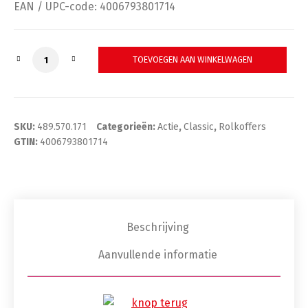
€498,15.
€335,00.
EAN / UPC-code: 4006793801714
Koffer Classic 490x460x250 rolbaar TSA Lock 489.570
TOEVOEGEN AAN WINKELWAGEN
SKU:
489.570.171
Categorieën:
Actie
,
Classic
,
Rolkoffers
GTIN:
4006793801714
Beschrijving
Aanvullende informatie