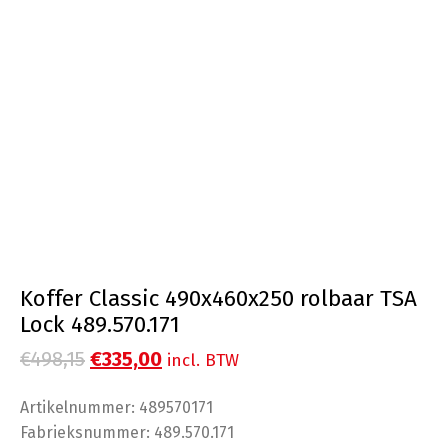
Koffer Classic 490x460x250 rolbaar TSA
Lock 489.570.171
Oorspronkelijke
Huidige
€
498,15
€
335,00
incl. BTW
prijs
prijs
Artikelnummer: 489570171
was:
is:
Fabrieksnummer: 489.570.171