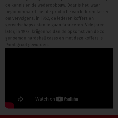
de kennis en de wederopbouw. Daar is het, waar
begonnen werd met de productie van lederen tassen,
om vervolgens, in 1952, de lederen koffers en
gereedschapskisten te gaan fabriceren. Vele jaren
later, in 1972, krijgen we dan de opkomst van de zo
genoemde hardshell cases en met deze koffers is
Parat groot geworden.