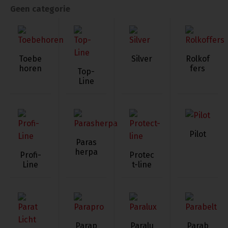
Geen categorie
Toebe
Silver
Rolkof
horen
fers
Top-
Line
Pilot
Paras
herpa
Profi-
Protec
Line
t-line
Parap
Paralu
Parab