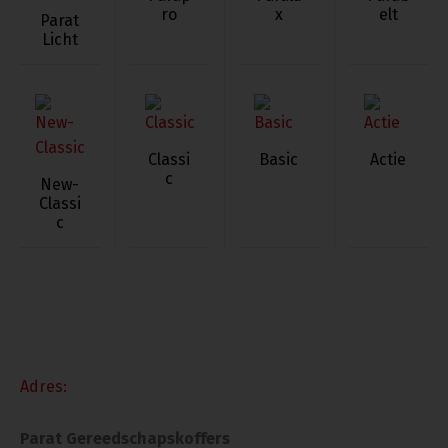
ro
x
elt
Parat
Licht
Classi
Basic
Actie
c
New-
Classi
c
Adres:
Parat Gereedschapskoffers