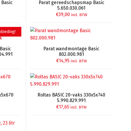
 Basic
Parat gereedschapsmap Basic
5.650.030.061
€
39,00
incl. BTW
bieding!
Basic
Parat wandmontage Basic
04.991
802.000.981
kelijke
€
14,95
incl. BTW
0x5x670
Roltas BASIC 20-vaks 330x5x740
5.990.829.991
€
17,65
incl. BTW