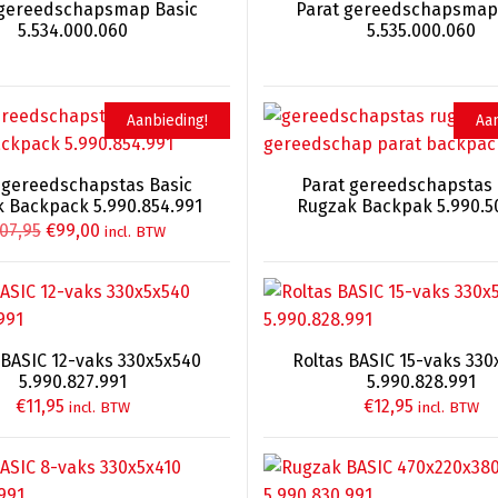
 gereedschapsmap Basic
Parat gereedschapsmap
5.534.000.060
5.535.000.060
Aanbieding!
Aan
 gereedschapstas Basic
Parat gereedschapstas 
 Backpack 5.990.854.991
Rugzak Backpak 5.990.5
Oorspronkelijke
Huidige
Oorspron
Huidige
07,95
€
99,00
incl. BTW
prijs
prijs
prijs
prijs
was:
is:
was:
is:
€107,95.
€99,00.
€117,92.
€0,00.
 BASIC 12-vaks 330x5x540
Roltas BASIC 15-vaks 33
5.990.827.991
5.990.828.991
€
11,95
€
12,95
incl. BTW
incl. BTW