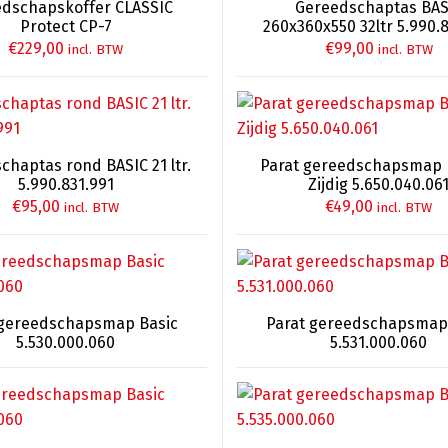
dschapskoffer CLASSIC
Gereedschaptas BAS
Protect CP-7
260x360x550 32ltr 5.990.
€
229,00
€
99,00
incl. BTW
incl. BTW
chaptas rond BASIC 21 ltr.
Parat gereedschapsmap 
5.990.831.991
Zijdig 5.650.040.06
€
95,00
€
49,00
incl. BTW
incl. BTW
 gereedschapsmap Basic
Parat gereedschapsmap
5.530.000.060
5.531.000.060