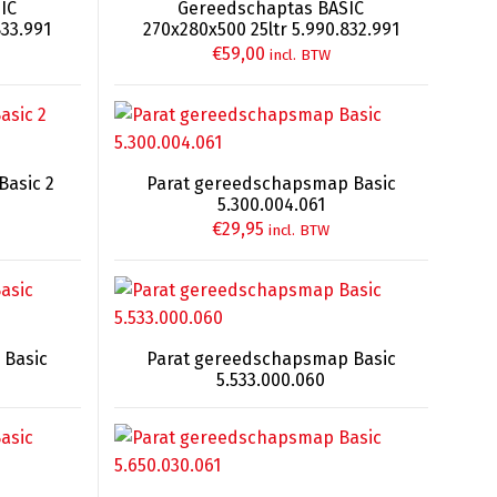
IC
Gereedschaptas BASIC
833.991
270x280x500 25ltr 5.990.832.991
€
59,00
incl. BTW
Basic 2
Parat gereedschapsmap Basic
1
5.300.004.061
€
29,95
incl. BTW
 Basic
Parat gereedschapsmap Basic
5.533.000.060