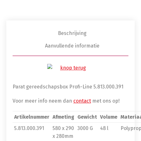
Beschrijving
Aanvullende informatie
Parat gereedschapsbox Profi-Line 5.813.000.391
Voor meer info neem dan
contact
met ons op!
Artikelnummer
Afmeting
Gewicht
Volume
Materia
5.813.000.391
580 x 290
3000 G
48 l
Polypro
x 280mm