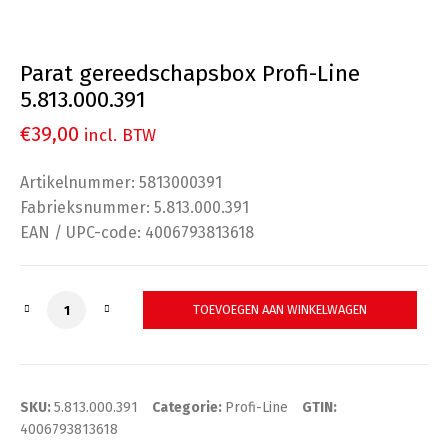
Parat gereedschapsbox Profi-Line
5.813.000.391
€
39,00
incl. BTW
Artikelnummer: 5813000391
Fabrieksnummer: 5.813.000.391
EAN / UPC-code: 4006793813618
Parat gereedschapsbox Profi-Line 5.813.000.391 aant
TOEVOEGEN AAN WINKELWAGEN
SKU:
5.813.000.391
Categorie:
Profi-Line
GTIN:
4006793813618