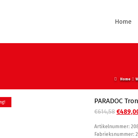
Home
Home
W
PARADOC TronX
ng!
Oorspro
€
614,58
€
489,0
prijs
Artikelnummer: 20
was:
Fabrieksnummer: 2