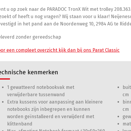
nt u op zoek naar de PARADOC TronX Wit met trolley 208.363.
zoekt of heeft u nog vragen? Wij staan voor u klaar! Neijen
vestigd in het pand aan de Noordenweg 10, 2984 AG te Ridd
eleverd zonder gereedschap
or een compleet overzicht kijk dan bij ons Parat Classic
echnische kenmerken
1 gewatteerd notebookvak met
buit
verwijderbare tussenwand
cm
Extra kussens voor aanpassing aan kleinere
binn
notebooks zijn inbegrepen
en kunnen
cm
worden geïnstalleerd en verwijderd met
gewi
klittenband
mat