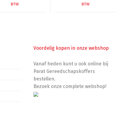
prijs
prijs
prijs
prijs
BTW
BTW
was:
is:
was:
is:
€592,61.
€289,00.
€597,29.
€395,00.
Voordelig kopen in onze webshop
Vanaf heden kunt u ook online bij
Parat Gereedschapskoffers
bestellen.
Bezoek onze complete webshop!