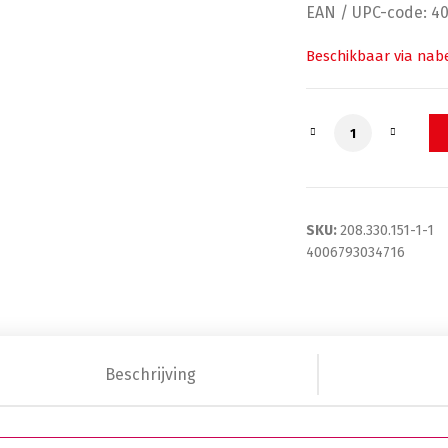
€614,58
EAN / UPC-code: 4
Beschikbaar via nabe
PARADOC TronX W
SKU:
208.330.151-1-1
4006793034716
Beschrijving