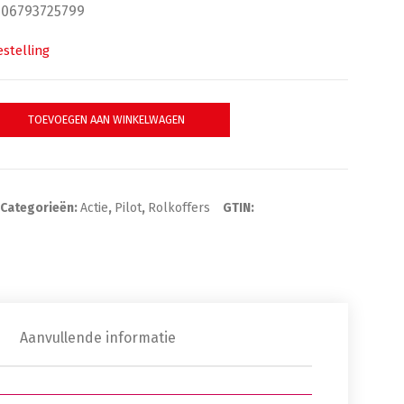
.
€489,00.
006793725799
stelling
it met trolley 208.363.170 aantal
TOEVOEGEN AAN WINKELWAGEN
Categorieën:
Actie
,
Pilot
,
Rolkoffers
GTIN:
Aanvullende informatie