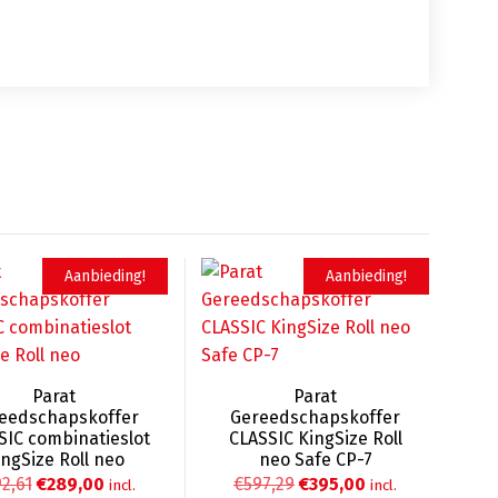
Aanbieding!
Aanbieding!
Parat
Parat
eedschapskoffer
Gereedschapskoffer
SIC combinatieslot
CLASSIC KingSize Roll
ingSize Roll neo
neo Safe CP-7
Oorspronkelijke
Huidige
Oorspronkelijke
Huidige
2,61
€
289,00
€
597,29
€
395,00
incl.
incl.