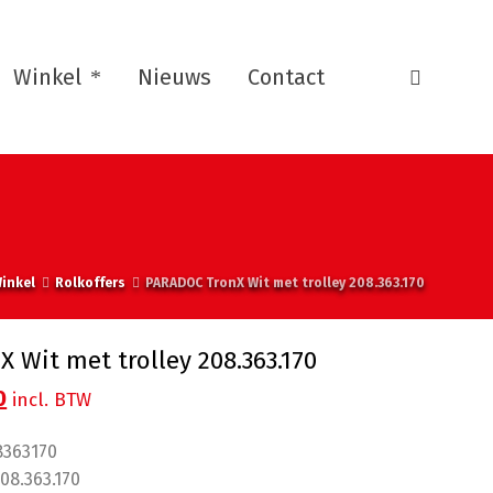
Winkel
Nieuws
Contact
inkel
Rolkoffers
PARADOC TronX Wit met trolley 208.363.170
 Wit met trolley 208.363.170
nkelijke
Huidige
0
incl. BTW
prijs
8363170
is:
08.363.170