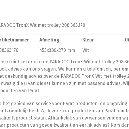
RADOC TronX Wit met trolley 208.363.170
rtikelnummer
Afmeting
Kleur
U
08363170
455x380x270 mm
Wit
et u niet zeker of u de PARADOC TronX Wit met trolley 208.36
ook advies aan ons vragen. We kunnen u telefonisch, per ema
t deskundig advies over de PARADOC TronX Wit met trolley 20
nwezig die u van dienst kunnen zijn met passend advies. Wi
oducten van Parat.
 het gebied van service voor Parat producten en omgeving 
antvriendelijkheid. Wij leveren de producten van Parat, omdat
aliteitsproduct staan. Afhankelijk van uw wensen vinden wij
ar producten van goede kwaliteit en eerlijk advies? Kom dan 