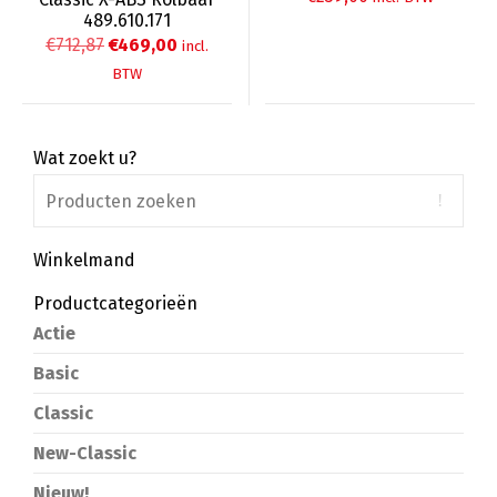
489.610.171
Oorspronkelijke
Huidige
€
712,87
€
469,00
incl.
prijs
prijs
BTW
was:
is:
€712,87.
€469,00.
Wat zoekt u?
Winkelmand
Productcategorieën
Actie
Basic
Classic
New-Classic
Nieuw!