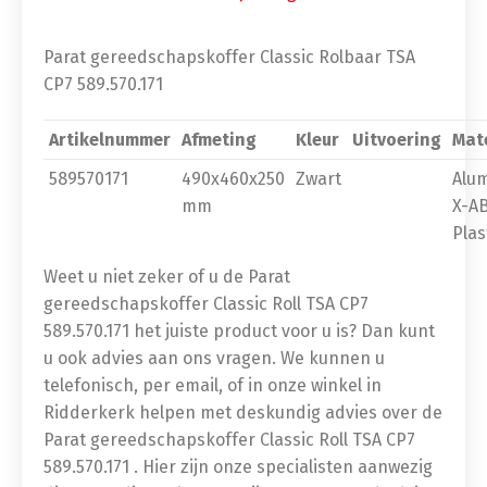
Parat gereedschapskoffer Classic Rolbaar TSA
CP7 589.570.171
Artikelnummer
Afmeting
Kleur
Uitvoering
Mat
589570171
490x460x250
Zwart
Alu
mm
X-A
Plas
Weet u niet zeker of u de Parat
gereedschapskoffer Classic Roll TSA CP7
589.570.171 het juiste product voor u is? Dan kunt
u ook advies aan ons vragen. We kunnen u
telefonisch, per email, of in onze winkel in
Ridderkerk helpen met deskundig advies over de
Parat gereedschapskoffer Classic Roll TSA CP7
589.570.171 . Hier zijn onze specialisten aanwezig