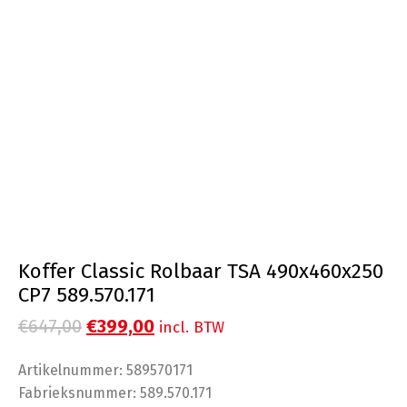
Koffer Classic Rolbaar TSA 490x460x250
CP7 589.570.171
Oorspronkelijke
Huidige
€
647,00
€
399,00
incl. BTW
prijs
prijs
Artikelnummer: 589570171
was:
is:
Fabrieksnummer: 589.570.171