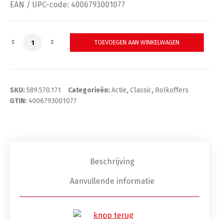
€647,00.
€399,00.
EAN / UPC-code: 4006793001077
Koffer Classic Rolbaar TSA 490x460x250 CP7 589.570
TOEVOEGEN AAN WINKELWAGEN
SKU:
589.570.171
Categorieën:
Actie
,
Classic
,
Rolkoffers
GTIN:
4006793001077
Beschrijving
Aanvullende informatie