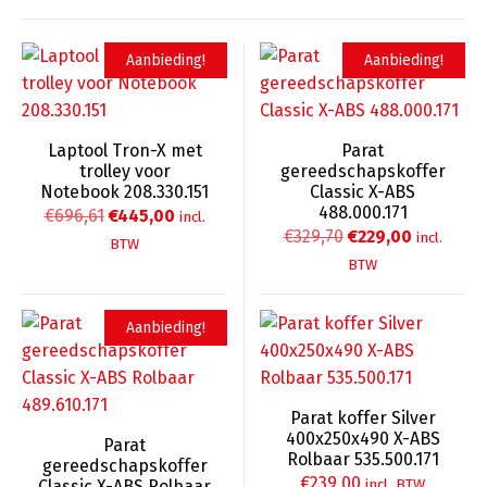
Aanbieding!
Aanbieding!
Laptool Tron-X met
Parat
trolley voor
gereedschapskoffer
Notebook 208.330.151
Classic X-ABS
488.000.171
Oorspronkelijke
Huidige
€
696,61
€
445,00
incl.
Oorspronkelijke
Huidige
€
329,70
€
229,00
incl.
prijs
prijs
BTW
prijs
prijs
BTW
was:
is:
was:
is:
€696,61.
€445,00.
€329,70.
€229,00.
Aanbieding!
Parat koffer Silver
400x250x490 X-ABS
Parat
Rolbaar 535.500.171
gereedschapskoffer
€
239,00
incl. BTW
Classic X-ABS Rolbaar